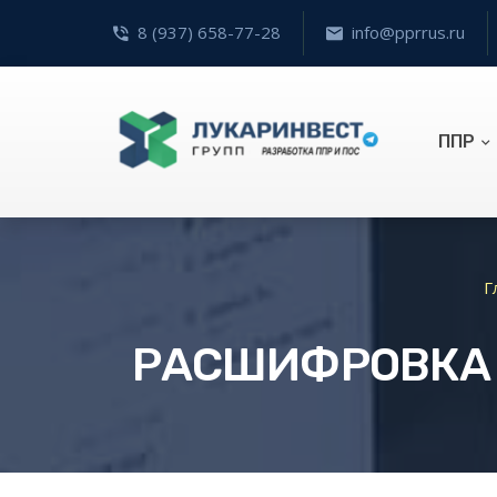
8 (937) 658-77-28
info@pprrus.ru
ППР
Г
РАСШИФРОВКА 