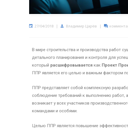
27/04/2018
|
Владимир Царёв
|
комментар
В мире строительства и производства работ с
детального планирования и контроля для успеш
который
расшифровывается
как
Проект Про
ППР является его целью и важным фактором п
ППР представляет собой комплексную разрабо
соблюдение требований к выполнению работ, а
возникает у всех участников производственно
командами и особями.
Целью ППР является повышение эффективности