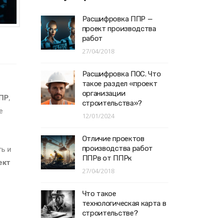
Расшифровка ППР —
проект производства
работ
27/04/2018
Расшифровка ПОС. Что
такое раздел «проект
организации
ПР
,
строительства»?
е
12/01/2024
Отличие проектов
производства работ
ь и
ППРв от ППРк
ект
27/04/2018
Что такое
технологическая карта в
строительстве?