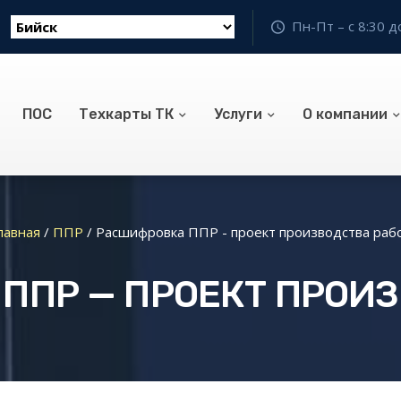
Пн-Пт – с 8:30 д
ПОС
Техкарты ТК
Услуги
О компании
лавная
/
ППР
/
Расшифровка ППР - проект производства раб
ППР — ПРОЕКТ ПРОИЗ