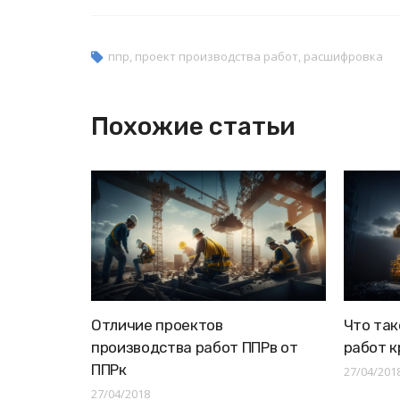
ппр
,
проект производства работ
,
расшифровка
Похожие статьи
Отличие проектов
Что так
производства работ ППРв от
работ к
ППРк
27/04/201
27/04/2018