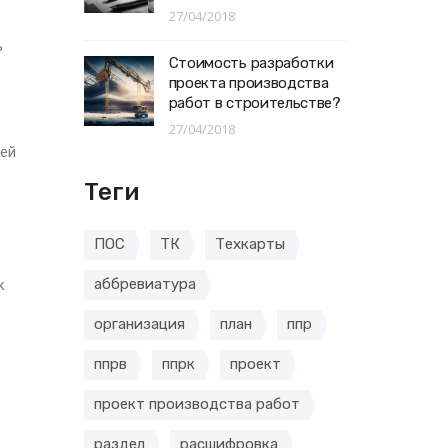
27/04/2018
ь
Стоимость разработки
проекта производства
работ в строительстве?
27/04/2018
щей
Теги
ПОС
ТК
Техкарты
аббревиатура
к
организация
план
ппр
ппрв
ппрк
проект
проект производства работ
раздел
расшифровка