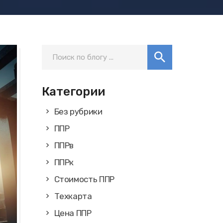
Категории
Без рубрики
ППР
ППРв
ППРк
Стоимость ППР
Техкарта
Цена ППР