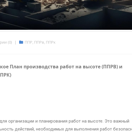
ии (0)
|
ППР
,
ППРв
,
ППРк
кое План производства работ на высоте (ППРВ) и
ППРК)
ля организации и планирования работ на высоте. Это важный
льность действий, необходимых для выполнения работ безопас