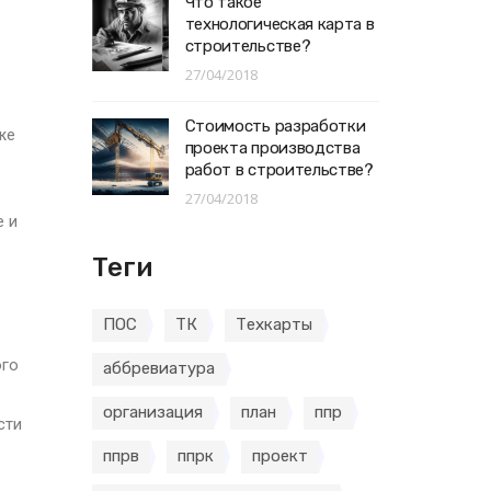
Что такое
технологическая карта в
строительстве?
27/04/2018
Стоимость разработки
же
проекта производства
работ в строительстве?
27/04/2018
е и
Теги
ПОС
ТК
Техкарты
ого
аббревиатура
организация
план
ппр
сти
ппрв
ппрк
проект