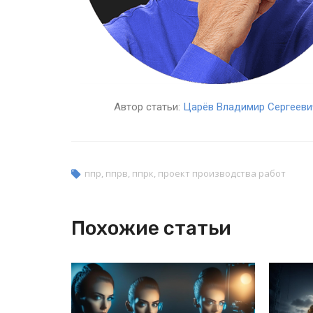
Автор статьи:
Царёв Владимир Сергееви
ппр
,
ппрв
,
ппрк
,
проект производства работ
Похожие статьи