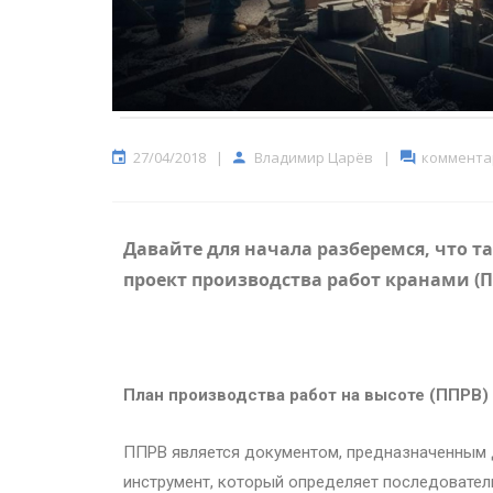
27/04/2018
|
Владимир Царёв
|
комментар
Давайте для начала разберемся, что та
проект производства работ кранами (
План производства работ на высоте (ППРВ)
ППРВ является документом, предназначенным д
инструмент, который определяет последовате