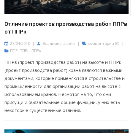
Отличие проектов производства работ ППРв
от ППРк
27/04/2018
|
Владимир Царёв
|
комментарии (0)
|
ППР
,
ППРв
,
ППРк
ППРв (проект производства работ) на высоте и ППРк
(проект производства работ) крана являются важными
документами, которые применяются в строительстве и
промышленности для организации работ на высоте с
использованием кранов. Несмотря на то, что они
присущи и обязательные общие функции, у них есть
некоторые существенные отличия.