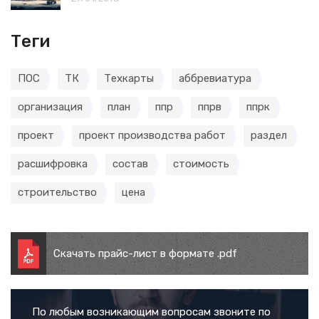
Теги
ПОС
ТК
Техкарты
аббревиатура
организация
план
ппр
ппрв
ппрк
проект
проект производства работ
раздел
расшифровка
состав
стоимость
строительство
цена
Скачать прайс-лист в формате .pdf
По любым возникающим вопросам звоните по