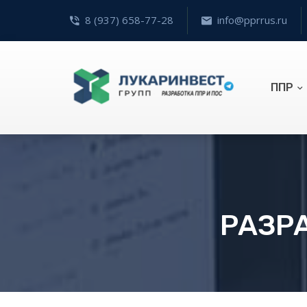
8 (937) 658-77-28
info@pprrus.ru
ППР
РАЗРА