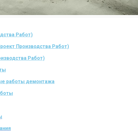
дства Работ)
Проект Производства Работ)
оизводства Работ)
оты
ые работы демонтажа
аботы
ы
ания