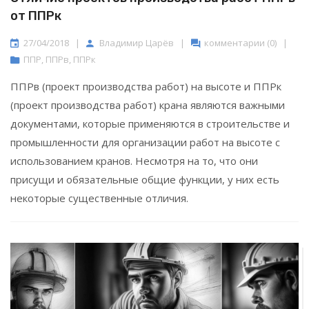
от ППРк
27/04/2018
|
Владимир Царёв
|
комментарии (0)
|
ППР
,
ППРв
,
ППРк
ППРв (проект производства работ) на высоте и ППРк
(проект производства работ) крана являются важными
документами, которые применяются в строительстве и
промышленности для организации работ на высоте с
использованием кранов. Несмотря на то, что они
присущи и обязательные общие функции, у них есть
некоторые существенные отличия.