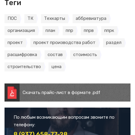
Теги
ПОС
ТК
Техкарты
аббревиатура
организация
план
ппр
ппрв
ппрк
проект
проект производства работ
раздел
расшифровка
состав
стоимость
строительство
цена
Скачать прайс-лист в формате .pdf
По любым возникающим вопросам звоните по
телефону:
8 (937) 658-77-28