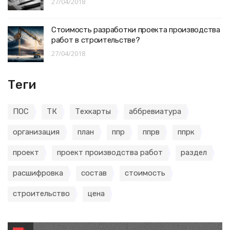
27/04/2018
Стоимость разработки проекта производства
работ в строительстве?
27/04/2018
Теги
ПОС
ТК
Техкарты
аббревиатура
организация
план
ппр
ппрв
ппрк
проект
проект производства работ
раздел
расшифровка
состав
стоимость
строительство
цена