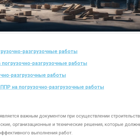
грузочно-разгрузочные работы
а погрузочно-разгрузочные работы
очно-разгрузочные работы
я
ППР на погрузочно-разгрузочные работы
 является важным документом при осуществлении строительст
еские, организационные и технические решения, которые долж
эффективного выполнения работ.