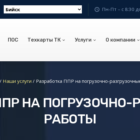
Пн-Пт – с 8:30 д
ПОС
Техкарты ТК
Услуги
О компании
/
Наши услуги
/
Разработка ППР на погрузочно-разгрузочны
ППР НА ПОГРУЗОЧНО-
РАБОТЫ