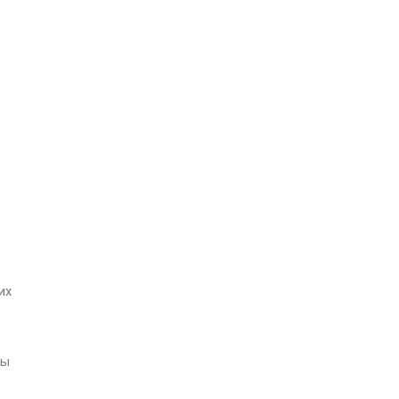
их
ты