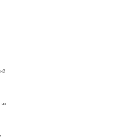
ний
 их
и