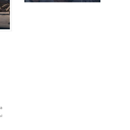
ва
ны