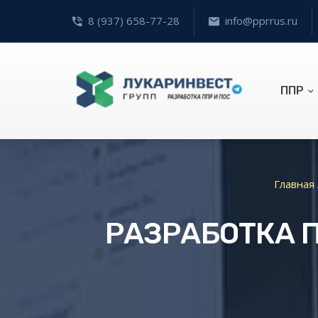
8 (937) 658-77-28
info@pprrus.ru
ППР
Главная
РАЗРАБОТКА 