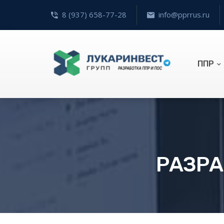
8 (937) 658-77-28
info@pprrus.ru
ППР
РАЗРА