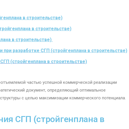
генплана в строительстве)
тройгенплана в строительстве)
лана в строительстве)
при разработке СГП (стройгенплана в строительстве)
 СГП (стройгенплана в строительстве)
неотъемлемой частью успешной коммерческой реализации
тратегический документ, определяющий оптимальное
аструктуры с целью максимизации коммерческого потенциала.
ия СГП (стройгенплана в