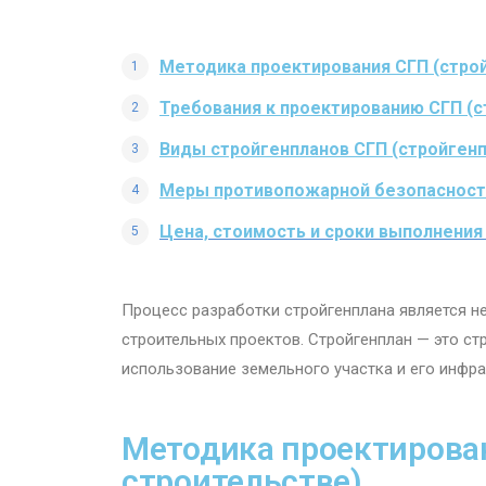
Методика проектирования СГП (строй
Требования к проектированию СГП (с
Виды стройгенпланов СГП (стройгенп
Меры противопожарной безопасности 
Цена, стоимость и сроки выполнения
Процесс разработки стройгенплана является 
строительных проектов. Стройгенплан — это с
использование земельного участка и его инфр
Методика проектирован
строительстве)