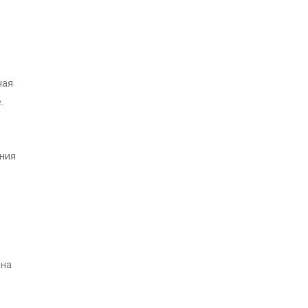
чая
.
ния
 на