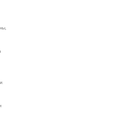
ны,
а
и.
и