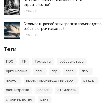
строительстве?
27/04/2018
Стоимость разработки проекта производства
работ в строительстве?
27/04/2018
Теги
ПОС
ТК
Техкарты
аббревиатура
организация
план
ппр
ппрв
ппрк
проект
проект производства работ
раздел
расшифровка
состав
стоимость
строительство
цена