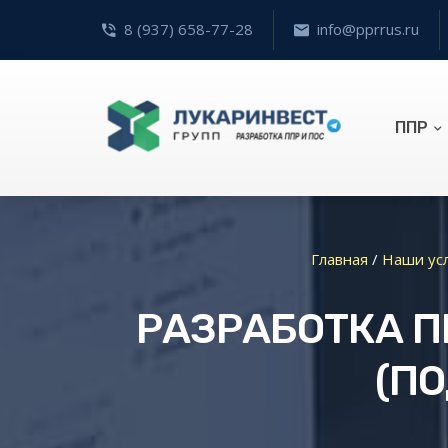
8 (937) 658-77-28
info@pprrus.ru
ППР
Главная
/
Наши ус
РАЗРАБОТКА П
(П