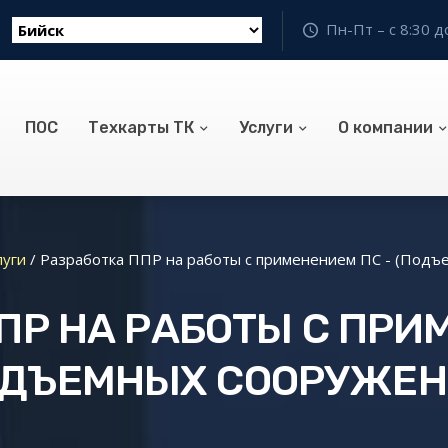
Пн-Пт – с 8:30 д
ПОС
Техкарты ТК
Услуги
О компании
луги
/
Разработка ППР на работы с применением ПС - (Подъ
ПР НА РАБОТЫ С ПРИ
ОДЪЕМНЫХ СООРУЖЕН