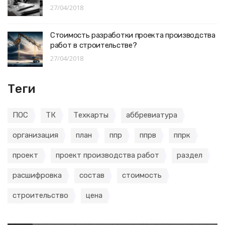
27/04/2018
Стоимость разработки проекта производства
работ в строительстве?
27/04/2018
Теги
ПОС
ТК
Техкарты
аббревиатура
организация
план
ппр
ппрв
ппрк
проект
проект производства работ
раздел
расшифровка
состав
стоимость
строительство
цена