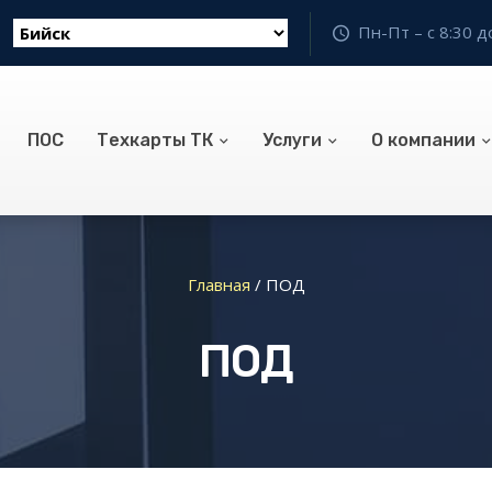
Пн-Пт – с 8:30 д
ПОС
Техкарты ТК
Услуги
О компании
Главная
/
ПОД
ПОД