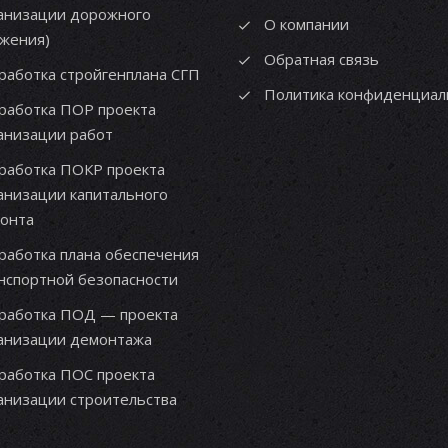
анизации дорожного
О компании
жения)
Обратная связь
работка стройгенплана СГП
Политика конфиденциал
работка ПОР проекта
анизации работ
работка ПОКР проекта
анизации капитального
онта
работка плана обеспечения
нспортной безопасности
работка ПОД — проекта
анизации демонтажа
работка ПОС проекта
анизации строительства