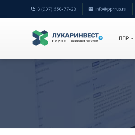
8 (937) 658-77-28
info@pprrus.ru
ППР